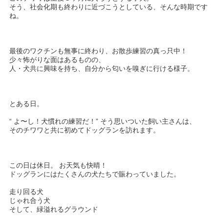
そう、社会化期も終わりに近づこうとしている、そんな時期です
ね。
最後のワクチンも無事に終わり、お散歩練習の真っ只中！
少々怖がりな面はあるものの、
人・犬共に興味を持ち、自分から匂いを嗅ぎに行ける様子。
とある日。
“ よ〜し！犬慣れの練習だ！” そう思いついた飼い主さんは、
そのチワワと共に初めてドッグランを訪れます。
この日は休日。 お天気も快晴！
ドッグランにはたくさんの犬たちで賑わっていました。
走り回る犬
じゃれ合う犬
そして、緑溢れるグラウンド