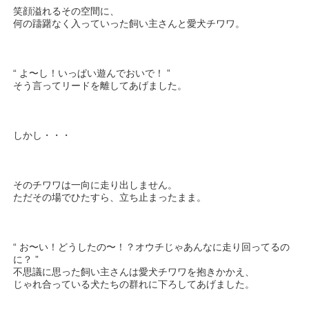
笑顔溢れるその空間に、
何の躊躇なく入っていった飼い主さんと愛犬チワワ。
“ よ〜し！いっぱい遊んでおいで！ ”
そう言ってリードを離してあげました。
しかし・・・
そのチワワは一向に走り出しません。
ただその場でひたすら、立ち止まったまま。
“ お〜い！どうしたの〜！？オウチじゃあんなに走り回ってるの
に？ ”
不思議に思った飼い主さんは愛犬チワワを抱きかかえ、
じゃれ合っている犬たちの群れに下ろしてあげました。