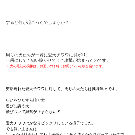
すると何が起こったでしょうか？
周りの犬たちが一斉に愛犬チワワに群がり、
一瞬にして “ 匂い嗅がせて！ ” 攻撃が始まったのです。
※ 犬の最初の挨拶は、お互いの ( 特にお尻 ) 匂いを嗅ぎ合います。
突然現れた愛犬チワワに対して、周りの犬たちは興味津々です。
匂いをひたすら嗅ぐ犬
遊びに誘う犬
飛びついて興奮が止まらない犬
愛犬チワワはかなりビックリしている様子でした。
でも飼い主さんは
“ しっかり社会化してね！頑張れ！” そう遠くから見守っていたので