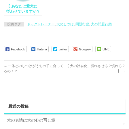
【 あなたは愛犬に
従わせていますか？
それとも・・・ 】
投稿タグ
ドッグトレーナー
,
犬のしつけ
,
問題行動
,
犬の問題行動
Facebook
Hatena
twitter
Google+
LINE
←
一体どのしつけがうちの子に合って
【 犬の社会化。慣れさせる？慣れる？
るの！？
】
→
最近の投稿
犬の表情は犬の心の写し鏡