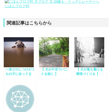
にほんブログ村
関連記事はこちらから
一体どのしつけがう
【 犬が不安でパニ
【 犬が落ち着ける
ちの子に合ってる
クる前に 】
環境づくりを 】
の！？