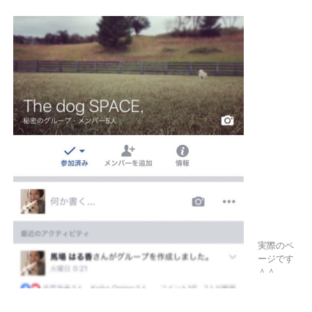
実際のペ
ージです
＾＾