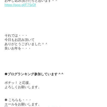
お申し込み頂けたらと思います＾＾
https://goo.gl/F7SrDf
それでは・・・
今日もお読み頂いて
ありがとうございました＾＾
良いお年を・・・
✽ブログランキング
参加しています ^ ^
ポチッ！ と応援、
よろしくお願いします。
✽ こちらも・・・
エールをお願いします。