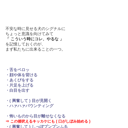
不安な時に見せる犬のシグナルに
ちょっと意識を向けてみて
「 こういう時にコレ、やるな 」
を記憶しておくのが、
まず私たちに出来ることの一つ。
・舌をペロッ
・顔や体を背ける
・あくびをする
・片足を上げる
・白目を出す
・( 興奮して ) 目が見開く
・ハァハァパウンティング
・怖いものから目が離せなくなる
⇒ この後吠えるキッカケにも ( 口がしぼみ始める )
・( 興奮して ) しっぽブンブンふる