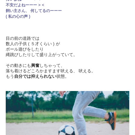
不安だよねーーー > <
飼い主さん、 何してるのーーー
( 私の心の声 )
目の前の道路では
数人の子供 ( ５才くらい ) が
ボール遊びをしたり
縄跳びしたりして盛り上がっていて。
その動きにも
興奮
しちゃって、
落ち着けるどころかますます吠える、 吠える。
もう
自分では抑えられない
状態。