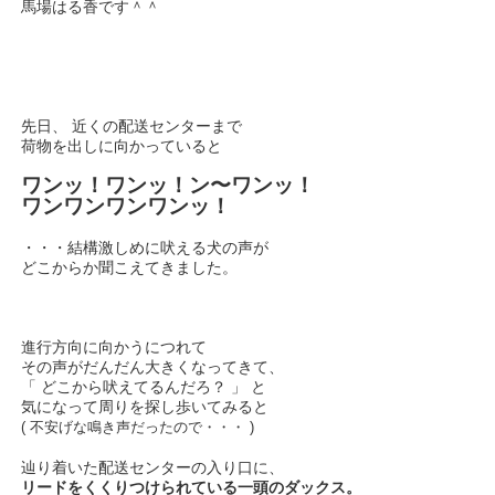
馬場はる香です＾＾
先日、 近くの配送センターまで
荷物を出しに向かっていると
ワンッ！ワンッ！ン〜ワンッ！
ワンワンワンワンッ！
・・・結構激しめに吠える犬の声が
どこからか聞こえてきました。
進行方向に向かうにつれて
その声がだんだん大きくなってきて、
「 どこから吠えてるんだろ？ 」 と
気になって周りを探し歩いてみると
( 不安げな鳴き声だったので・・・ )
辿り着いた配送センターの入り口に、
リードをくくりつけられている一頭のダックス。