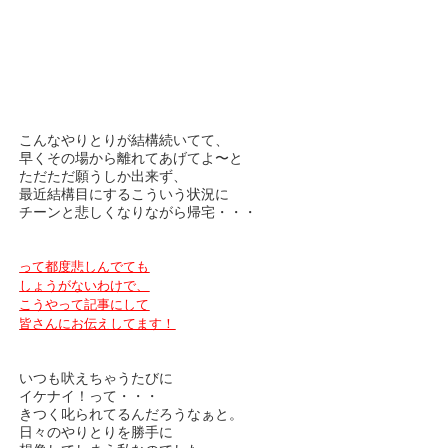
こんなやりとりが結構続いてて、
早くその場から離れてあげてよ〜と
ただただ願うしか出来ず、
最近結構目にするこういう状況に
チーンと悲しくなりながら帰宅・・・
って都度悲しんでても
しょうがないわけで、
こうやって記事にして
皆さんにお伝えしてます！
いつも吠えちゃうたびに
イケナイ！って・・・
きつく叱られてるんだろうなぁと。
日々のやりとりを勝手に