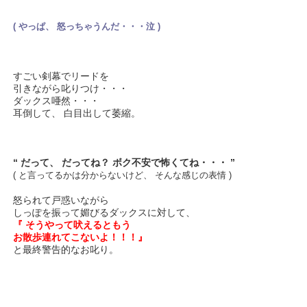
( やっぱ、 怒っちゃうんだ・・・泣 )
すごい剣幕でリードを
引きながら叱りつけ・・・
ダックス唖然・・・
耳倒して、 白目出して萎縮。
“ だって、 だってね？ ボク不安で怖くてね・・・ ”
( と言ってるかは分からないけど、 そんな感じの表情 )
怒られて戸惑いながら
しっぽを振って媚びるダックスに対して、
『 そうやって吠えるともう
お散歩連れてこないよ！！！』
と最終警告的なお叱り。