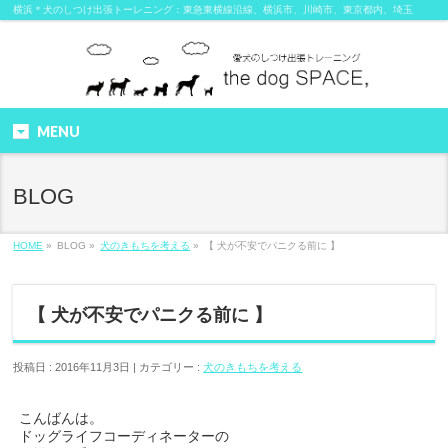
横浜＊犬のしつけ出張トーレニング：東急東横線沿線、横浜市、川崎市、東京都内、埼玉
MENU
BLOG
HOME
»
BLOG »
犬のきもちを考える
»
【 犬が不安でパニクる前に 】
【 犬が不安でパニクる前に 】
投稿日 : 2016年11月3日 | カテゴリー :
犬のきもちを考える
こんばんは。
ドッグライフコーディネーターの