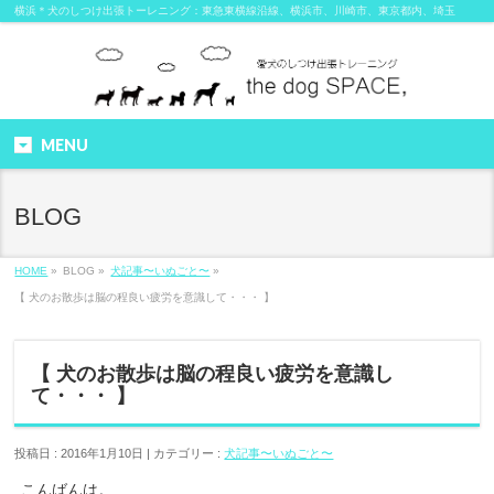
横浜＊犬のしつけ出張トーレニング：東急東横線沿線、横浜市、川崎市、東京都内、埼玉
MENU
BLOG
HOME
»
BLOG »
犬記事〜いぬごと〜
»
【 犬のお散歩は脳の程良い疲労を意識して・・・ 】
【 犬のお散歩は脳の程良い疲労を意識し
て・・・ 】
投稿日 : 2016年1月10日 | カテゴリー :
犬記事〜いぬごと〜
こんばんは。