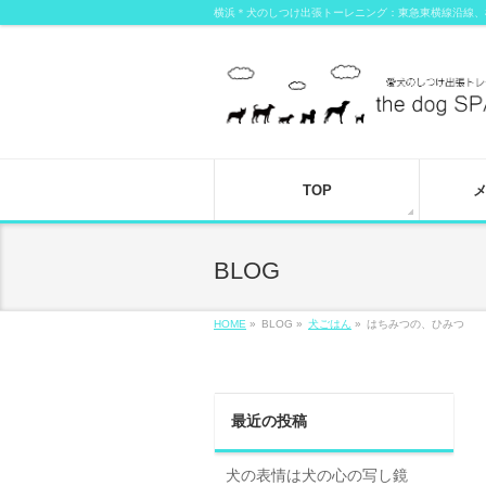
横浜＊犬のしつけ出張トーレニング：東急東横線沿線、
TOP
BLOG
HOME
»
BLOG »
犬ごはん
»
はちみつの、ひみつ
最近の投稿
犬の表情は犬の心の写し鏡