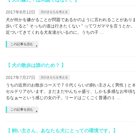
2017年8月12日
犬のきもちを考える
犬が何かを嫌がることが問題であるかのように言われることがあり
歩いてると“ そっちの道は行きたくない ” ってワガママを言うとか。 “
近づいてきてくれる犬友達がいるのに、うちの子 …
この記事を読む
【 犬の散歩は誰のため？ 】
2017年7月27日
犬のきもちを考える
うちの近所のお散歩コースで７０代くらいの飼い主さん ( 男性 ) 
セルテリアがいます。まだまだやんちゃ盛り、しかも多感なお年頃
るなぁ〜という感じの女の子。リードはごくごく普通の１ …
この記事を読む
【 飼い主さん、あなたも犬にとっての環境です。】