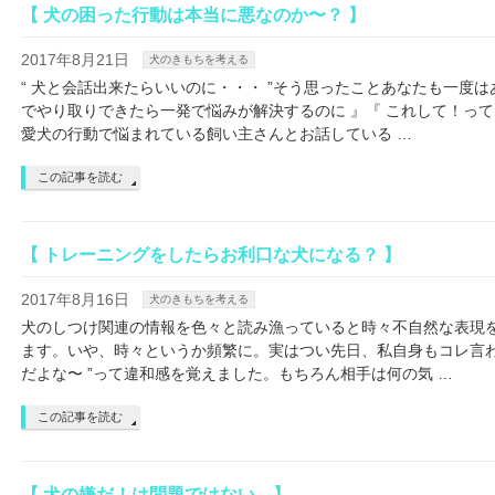
【 犬の困った行動は本当に悪なのか〜？ 】
2017年8月21日
犬のきもちを考える
“ 犬と会話出来たらいいのに・・・ ”そう思ったことあなたも一度は
でやり取りできたら一発で悩みが解決するのに 』『 これして！って
愛犬の行動で悩まれている飼い主さんとお話している …
この記事を読む
【 トレーニングをしたらお利口な犬になる？ 】
2017年8月16日
犬のきもちを考える
犬のしつけ関連の情報を色々と読み漁っていると時々不自然な表現
ます。いや、時々というか頻繁に。実はつい先日、私自身もコレ言わ
だよな〜 ”って違和感を覚えました。もちろん相手は何の気 …
この記事を読む
【 犬の嫌だ！は問題ではない。】