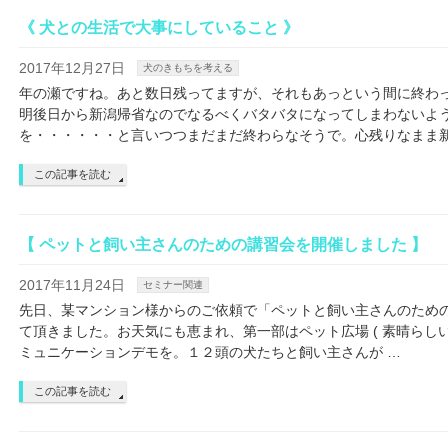
《 犬との生活で大事にしていること 》
2017年12月27日
犬のきもちを考える
年の瀬ですね。あと数日残ってますが、それもあっという間に終わ
明後日から新潟帰省なのでなるべくバタバタになってしまわないよ
を・・・・・・と言いつつまだまだ終わらなそうで。心残りなまま新
この記事を読む
【 ペットと飼い主さんのための講習会を開催しました 】
2017年11月24日
セミナー関連
先日、某マンション様からのご依頼で「ペットと飼い主さんのため
て頂きました。お天気にも恵まれ、第一部はペット広場 ( 素晴らしい
ミュニケーションデモを。１２頭の犬たちと飼い主さんが …
この記事を読む