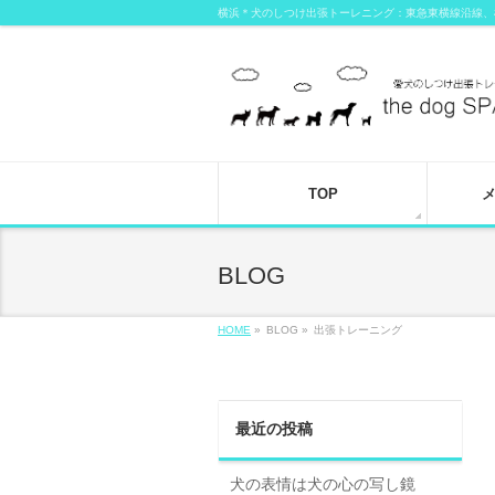
横浜＊犬のしつけ出張トーレニング：東急東横線沿線、
TOP
BLOG
HOME
»
BLOG »
出張トレーニング
最近の投稿
犬の表情は犬の心の写し鏡