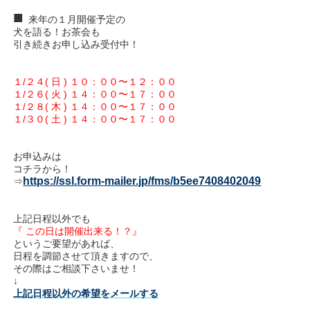
■
来年の１月開催予定の
犬を語る！お茶会も
引き続きお申し込み受付中！
１/２４( 日 ) １０：００〜１２：００
１/２６( 火 ) １４：００〜１７：００
１/２８( 木 ) １４：００〜１７：００
１/３０( 土 ) １４：００〜１７：００
お申込みは
コチラから！
https://ssl.form-mailer.jp/fms/b5ee7408402049
⇒
上記日程以外でも
『 この日は開催出来る！？』
というご要望があれば、
日程を調節させて頂きますので、
その際はご相談下さいませ！
↓
上記日程以外の希望をメールする