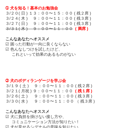
➀ 犬を知る！基本のお勉強会
３/２０( 日 ) １３：００〜１５：００ ( 残２席 )
３/２４( 木 ) ９：００〜１１：００ ( 残３席 )
３/２７( 日 ) ９：００〜１１：００ ( 残３席 )
３/３１( 木 ) ９：００〜１１：００
( 満席 )
こんなあなたへオススメ
☑ 困った行動が一向に良くならない
☑ 色んなしつけを試したけど、
これといって効果のあるものがない
➁ 犬のボディランゲージを学ぶ会
３/１９ ( 土 ) ９：００〜１１：００ ( 残２席 )
３/２１( 月祝 ) ９：００〜１１：００
( 残１席 )
３/２６( 土 ) ９：００〜１１：００ ( 残３席 )
３/３０( 水 ) ９：００〜１１：００ （ 残３席 )
こんなあなたへオススメ
☑ 犬に負担を掛けない接し方や、
コミュニケーション方法が知りたい！
☑ 犬が見せるシグナルの意味を知りたい