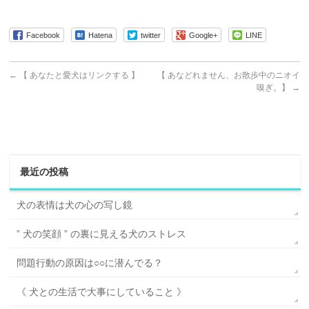
Facebook
Hatena
twitter
Google+
LINE
←
【 あなたと愛犬はリンクする 】
【 あなどれません、お散歩中のニオイ
嗅ぎ。】
→
最近の投稿
犬の表情は犬の心の写し鏡
” 犬の笑顔 ” の裏に見える犬のストレス
問題行動の原因は○○に潜んでる？
《 犬との生活で大事にしていること 》