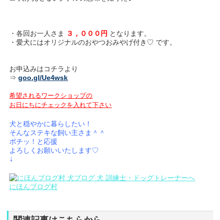
・各回お一人さま
３，０００円
となります。
・愛犬にはオリジナルのおやつおみやげ付き♡ です。
お申込みはコチラより
⇒
goo.gl/Ue4wsk
希望されるワークショップの
お日にちにチェックを入れて下さい
犬と穏やかに暮らしたい！
そんなステキな飼い主さま＾＾
ポチッ！と応援
よろしくお願いいたします♡
↓
にほんブログ村
関連記事はこちらから