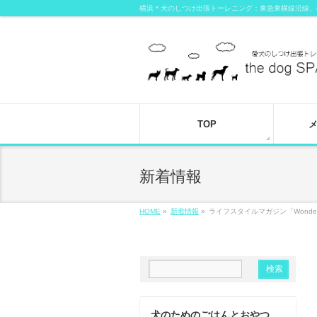
横浜＊犬のしつけ出張トーレニング：東急東横線沿線、
TOP
新着情報
HOME
»
新着情報
»
ライフスタイルマガジン「Wonderf
犬のためのごはんとおやつ